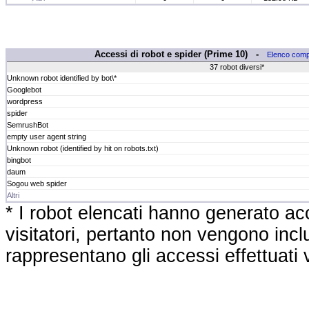
Accessi di robot e spider (Prime 10) -
Elenco comp
37 robot diversi*
Unknown robot identified by bot\*
Googlebot
wordpress
spider
SemrushBot
empty user agent string
Unknown robot (identified by hit on robots.txt)
bingbot
daum
Sogou web spider
Altri
* I robot elencati hanno generato acc
visitatori, pertanto non vengono inclus
rappresentano gli accessi effettuati ve