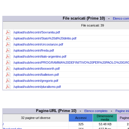
File scaricati (Prime 10) -
Elenco com
File scaricati: 39
/upload/sub/incontri/Sovranita.pdf
/upload/sub/incontri/Stato%20di%20diritto.pdf
/upload/sub/incontri/circostanze.pdf
/upload/sub/incontri/freda.pdf
/upload/sub/incontri/italo-argentino.pdf
/upload/sub/incontri/PROGRAMMA%20DEFINITIVO%20PER%20PAOLO%20GRO
/upload/sub/incontri/bosworth.pdf
/upload/sub/incontri/balleisen.pdf
/upload/sub/incontri/gregorio.pdf
/upload/sub/incontri/pluralismo.pdf
Pagine-URL (Prime 10) -
-
Elenco completo
Pagine iniz
Dimensione
32 pagine-url diverse
Accessi
Pagine 
media
/
325
53.48 KB
1