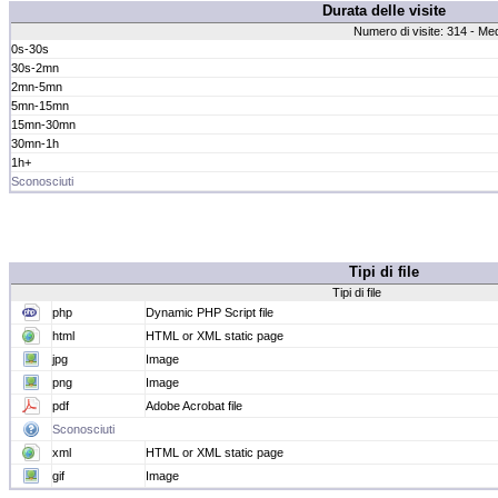
Durata delle visite
Numero di visite: 314 - Me
0s-30s
30s-2mn
2mn-5mn
5mn-15mn
15mn-30mn
30mn-1h
1h+
Sconosciuti
Tipi di file
Tipi di file
php
Dynamic PHP Script file
html
HTML or XML static page
jpg
Image
png
Image
pdf
Adobe Acrobat file
Sconosciuti
xml
HTML or XML static page
gif
Image