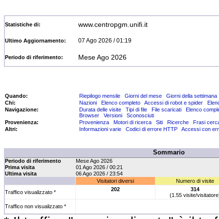
www.centropgm.unifi.it
Statistiche di:
07 Ago 2026 / 01:19
Ultimo Aggiornamento:
Mese Ago 2026
Periodo di riferimento:
Quando:
Riepilogo mensile
Giorni del mese
Giorni della settimana
Chi:
Nazioni
Elenco completo
Accessi di robot e spider
Elen
Navigazione:
Durata delle visite
Tipi di file
File scaricati
Elenco compl
Browser
Versioni
Sconosciuti
Provenienza:
Provenienza
Motori di ricerca
Siti
Ricerche
Frasi cerc
Altri:
Informazioni varie
Codici di errore HTTP
Accessi con err
Sommario
Periodo di riferimento
Mese Ago 2026
Prima visita
01 Ago 2026 / 00:21
Ultima visita
06 Ago 2026 / 23:54
Visitatori diversi
Numero di visite
202
314
Traffico visualizzato *
(1.55 visite/visitatore
Traffico non visualizzato *