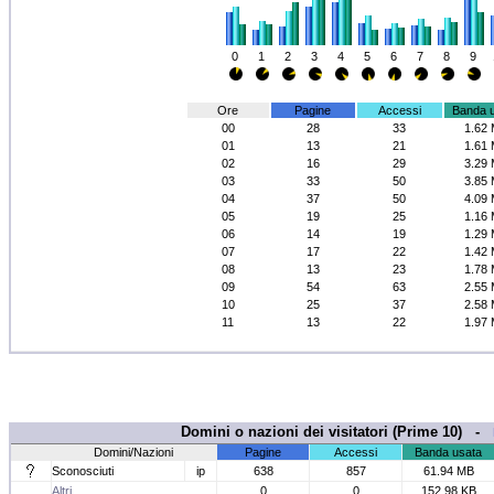
0
1
2
3
4
5
6
7
8
9
Ore
Pagine
Accessi
Banda 
00
28
33
1.62
01
13
21
1.61
02
16
29
3.29
03
33
50
3.85
04
37
50
4.09
05
19
25
1.16
06
14
19
1.29
07
17
22
1.42
08
13
23
1.78
09
54
63
2.55
10
25
37
2.58
11
13
22
1.97
Domini o nazioni dei visitatori (Prime 10) -
Domini/Nazioni
Pagine
Accessi
Banda usata
Sconosciuti
ip
638
857
61.94 MB
Altri
0
0
152.98 KB