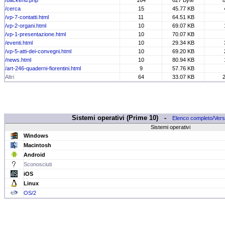
/backend.php
164
627 Byte
/cerca
15
45.77 KB
/vp-7-contatti.html
11
64.51 KB
/vp-2-organi.html
10
69.07 KB
/vp-1-presentazione.html
10
70.07 KB
/eventi.html
10
29.34 KB
/vp-5-atti-dei-convegni.html
10
69.20 KB
/news.html
10
80.94 KB
/art-246-quaderni-fiorentini.html
9
57.76 KB
Altri
64
33.07 KB
Sistemi operativi (Prime 10) -
Elenco completo/Vers
Sistemi operativi
Windows
Macintosh
Android
Sconosciuti
iOS
Linux
OS/2