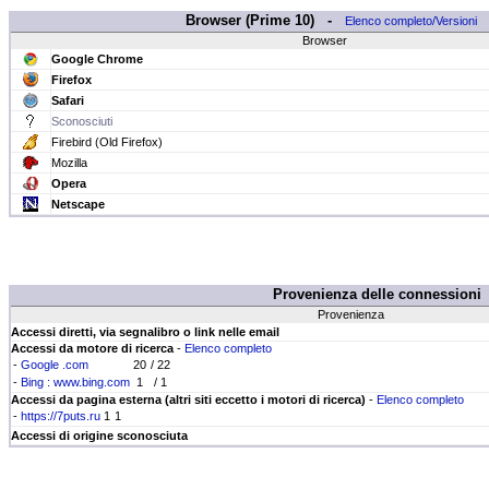
Browser (Prime 10) -
Elenco completo/Versioni
Browser
Google Chrome
Firefox
Safari
Sconosciuti
Firebird (Old Firefox)
Mozilla
Opera
Netscape
Provenienza delle connessioni
Provenienza
Accessi diretti, via segnalibro o link nelle email
Accessi da motore di ricerca
-
Elenco completo
-
Google .com
20
/ 22
-
Bing : www.bing.com
1
/ 1
Accessi da pagina esterna (altri siti eccetto i motori di ricerca)
-
Elenco completo
-
https://7puts.ru
1
1
Accessi di origine sconosciuta