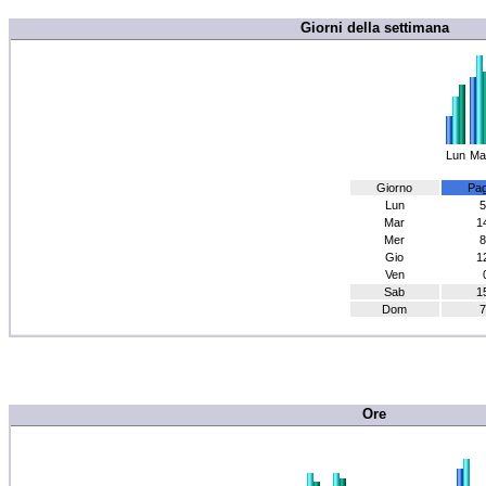
Giorni della settimana
Lun
Ma
Giorno
Pag
Lun
5
Mar
1
Mer
8
Gio
1
Ven
Sab
1
Dom
7
Ore