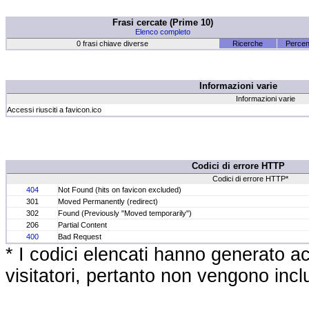
Frasi cercate (Prime 10)
Elenco completo
0 frasi chiave diverse
Ricerche
Percen
Informazioni varie
Informazioni varie
Accessi riusciti a favicon.ico
Codici di errore HTTP
Codici di errore HTTP*
404
Not Found (hits on favicon excluded)
301
Moved Permanently (redirect)
302
Found (Previously "Moved temporarily")
206
Partial Content
400
Bad Request
* I codici elencati hanno generato ac
visitatori, pertanto non vengono inclus