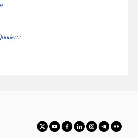
le
Quaderni